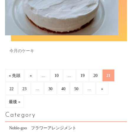
今月のケーキ
...
...
21
« 先頭
«
10
19
20
...
...
22
23
30
40
50
»
最後 »
Category
Noble-goo フラワーアレンジメント