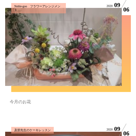
09
2020
Noble-goo フラワーアレンジメン
06
ト
今月のお花
09
2020
及部先生のケーキレッスン
06