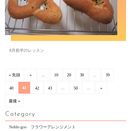
8月前半のレッスン
...
...
« 先頭
«
10
20
30
39
41
...
...
40
42
43
50
»
最後 »
Category
Noble-goo フラワーアレンジメント