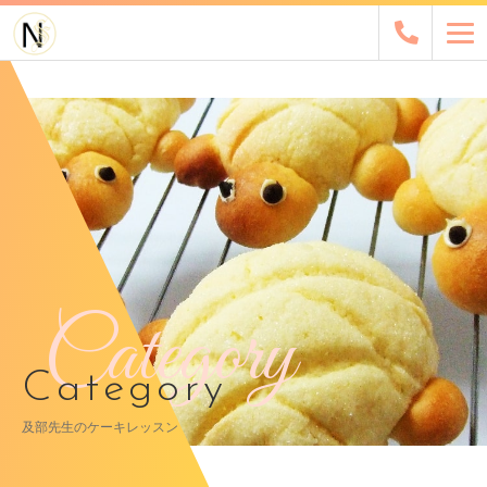
Category
Category
及部先生のケーキレッスン